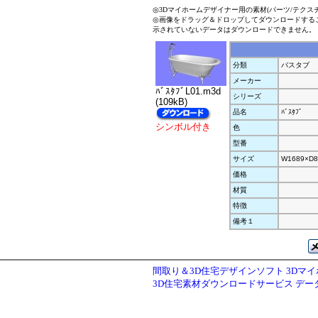
◎3Dマイホームデザイナー用の素材(パーツ/テクス
◎画像をドラッグ＆ドロップしてダウンロードする
示されていないデータはダウンロードできません。
分類
バスタブ
メーカー
ﾊﾞｽﾀﾌﾞL01.m3d
シリーズ
(109kB)
品名
ﾊﾞｽﾀﾌﾞ
シンボル付き
色
型番
サイズ
W1689×D8
価格
材質
特徴
備考１
間取り＆3D住宅デザインソフト 3Dマ
3D住宅素材ダウンロードサービス デ