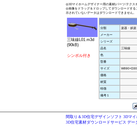
◎3Dマイホームデザイナー用の素材(パーツ/テクス
◎画像をドラッグ＆ドロップしてダウンロードする
示されていないデータはダウンロードできません。
分類
楽器・娯楽
メーカー
三味線L01.m3d
シリーズ
(90kB)
品名
三味線
シンボル付き
色
型番
サイズ
W890×D30
価格
材質
特徴
備考１
間取り＆3D住宅デザインソフト 3Dマ
3D住宅素材ダウンロードサービス デ