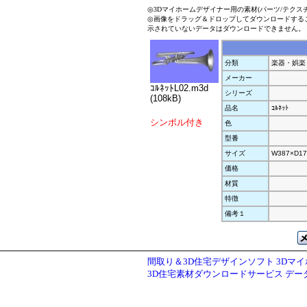
◎3Dマイホームデザイナー用の素材(パーツ/テクス
◎画像をドラッグ＆ドロップしてダウンロードする
示されていないデータはダウンロードできません。
分類
楽器・娯楽
メーカー
ｺﾙﾈｯﾄL02.m3d
シリーズ
(108kB)
品名
ｺﾙﾈｯﾄ
シンボル付き
色
型番
サイズ
W387×D17
価格
材質
特徴
備考１
間取り＆3D住宅デザインソフト 3Dマ
3D住宅素材ダウンロードサービス デ