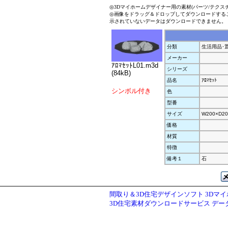
◎3Dマイホームデザイナー用の素材(パーツ/テクス
◎画像をドラッグ＆ドロップしてダウンロードする
示されていないデータはダウンロードできません。
分類
生活用品･
メーカー
ｱﾛﾏｾｯﾄL01.m3d
シリーズ
(84kB)
品名
ｱﾛﾏｾｯﾄ
シンボル付き
色
型番
サイズ
W200×D20
価格
材質
特徴
備考１
石
間取り＆3D住宅デザインソフト 3Dマ
3D住宅素材ダウンロードサービス デ