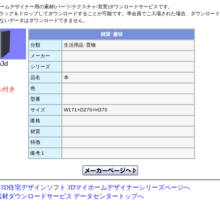
ホームデザイナー用の素材(パーツ/テクスチャ/背景)ダウンロードサービスです。
ラッグ＆ドロップしてダウンロードすることが可能です。準会員でご入場された場合、ダウンロー
ないデータはダウンロードできません。
雑貨･趣味
分類
生活用品･置物
メーカー
m3d
シリーズ
品名
本
ル付き
色
型番
サイズ
W171×D270×H370
価格
材質
特徴
備考１
3D住宅デザインソフト 3Dマイホームデザイナーシリーズページへ
素材ダウンロードサービス データセンタートップへ