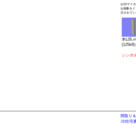
◎3Dマイ
◎画像をド
示されてい
本L05.
(125kB)
シンボ
間取り＆
3D住宅