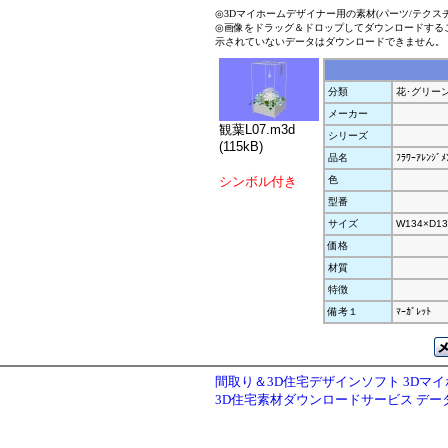
◎3Dマイホームデザイナー用の素材(パーツ/テクス
◎画像をドラッグ＆ドロップしてダウンロードする
示されていないデータはダウンロードできません。
分類
花･グリー
メーカー
観葉L07.m3d
シリーズ
(115kB)
品名
ﾌﾗﾜｰｱﾚﾝｼﾞﾒ
シンボル付き
色
型番
サイズ
W134×D13
価格
材質
特徴
備考１
ﾏｰｶﾞﾚｯﾄ
間取り＆3D住宅デザインソフト 3Dマ
3D住宅素材ダウンロードサービス デ