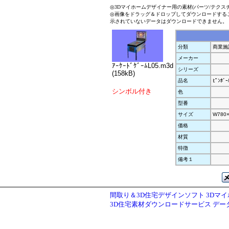
◎3Dマイホームデザイナー用の素材(パーツ/テクス
◎画像をドラッグ＆ドロップしてダウンロードする
示されていないデータはダウンロードできません。
分類
商業施
メーカー
ｱｰｹｰﾄﾞｹﾞｰﾑL05.m3d
シリーズ
(158kB)
品名
ﾋﾟﾝﾎﾞｰ
シンボル付き
色
型番
サイズ
W780×
価格
材質
特徴
備考１
間取り＆3D住宅デザインソフト 3Dマ
3D住宅素材ダウンロードサービス デ