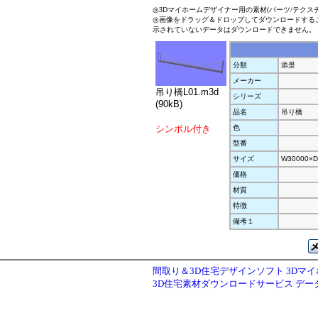
◎3Dマイホームデザイナー用の素材(パーツ/テクス
◎画像をドラッグ＆ドロップしてダウンロードする
示されていないデータはダウンロードできません。
分類
添景
メーカー
吊り橋L01.m3d
シリーズ
(90kB)
品名
吊り橋
シンボル付き
色
型番
サイズ
W30000×D
価格
材質
特徴
備考１
間取り＆3D住宅デザインソフト 3Dマ
3D住宅素材ダウンロードサービス デ