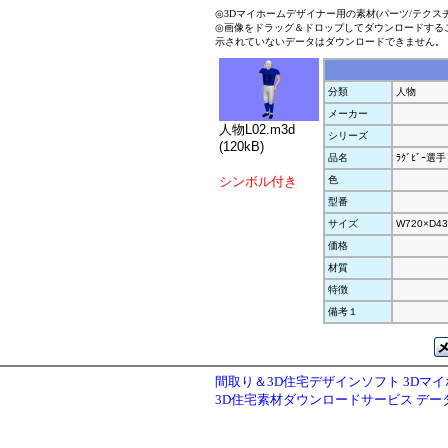
◎3Dマイホームデザイナー用の素材(パーツ/テクス
◎画像をドラッグ＆ドロップしてダウンロードする
示されていないデータはダウンロードできません。
分類
人物
メーカー
人物L02.m3d
シリーズ
(120kB)
品名
ﾗｸﾞﾋﾞｰ選手
シンボル付き
色
型番
サイズ
W720×D43
価格
材質
特徴
備考１
間取り＆3D住宅デザインソフト 3Dマ
3D住宅素材ダウンロードサービス デ