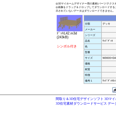
◎3Dマイホームデザイナー用の素材(パーツ/テクス
◎画像をドラッグ＆ドロップしてダウンロードする
示されていないデータはダウンロードできません。
分類
デッキ
メーカー
ﾃﾞｯｷL42.m3d
シリーズ
(243kB)
品名
ｳｯﾄﾞﾃﾞｯｷ
シンボル付き
色
型番
サイズ
W3600×D4
価格
材質
特徴
備考１
ｳｯﾄﾞﾃﾞｯｷｾｯ
間取り＆3D住宅デザインソフト 3Dマ
3D住宅素材ダウンロードサービス デ