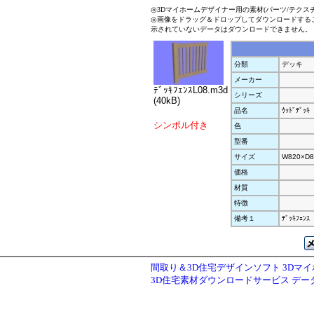
◎3Dマイホームデザイナー用の素材(パーツ/テクス
◎画像をドラッグ＆ドロップしてダウンロードする
示されていないデータはダウンロードできません。
分類
デッキ
メーカー
ﾃﾞｯｷﾌｪﾝｽL08.m3d
シリーズ
(40kB)
品名
ｳｯﾄﾞﾃﾞｯｷ
シンボル付き
色
型番
サイズ
W820×D8
価格
材質
特徴
備考１
ﾃﾞｯｷﾌｪﾝｽ
間取り＆3D住宅デザインソフト 3Dマ
3D住宅素材ダウンロードサービス デ