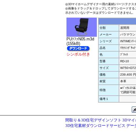
◎3Dマイホームデザイナー用の素材(パーツ/テクス
◎画像をドラッグ＆ドロップしてダウンロードする
示されていないデータはダウンロードできません。
分類
居間用
メーカー
パラマウン
PUｿﾌｧN05.m3d
シリーズ
INTIMEｼﾘｰ
(155kB)
品名
ﾘﾗｸｼﾝｸﾞﾁｪｱ
シンボル付き
色
ﾌﾞﾗｯｸ
型番
RD-10
サイズ
W750×D72
価格
239,400 
材質
本革
●ﾊﾞｯｸﾚｽﾄ
特徴
で調節可能 ●
備考１
間取り＆3D住宅デザインソフト 3Dマ
3D住宅素材ダウンロードサービス デ