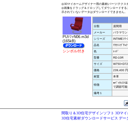
◎3Dマイホームデザイナー用の素材(パーツ/テクス
◎画像をドラッグ＆ドロップしてダウンロードする
示されていないデータはダウンロードできません。
分類
居間用
メーカー
パラマウン
PUｿﾌｧN06.m3d
シリーズ
INTIMEｼﾘｰ
(165kB)
品名
ﾘﾗｸｼﾝｸﾞﾁｪｱ
シンボル付き
色
ﾚｯﾄﾞ
型番
RD-10R
サイズ
W750×D72
価格
239,400 
材質
本革
●ﾊﾞｯｸﾚｽﾄ
特徴
で調節可能 ●
備考１
間取り＆3D住宅デザインソフト 3Dマ
3D住宅素材ダウンロードサービス デ