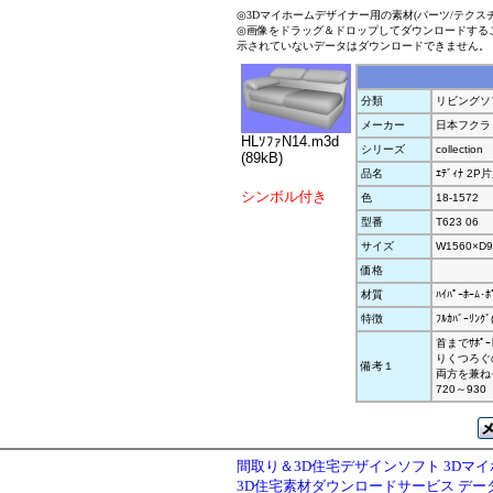
◎3Dマイホームデザイナー用の素材(パーツ/テクス
◎画像をドラッグ＆ドロップしてダウンロードする
示されていないデータはダウンロードできません。
分類
リビングソ
メーカー
日本フクラ
HLｿﾌｧN14.m3d
シリーズ
collection
(89kB)
品名
ｴﾃﾞｨﾅ 2P
シンボル付き
色
18-1572
型番
T623 06
サイズ
W1560×D9
価格
材質
ﾊｲﾊﾟｰﾎｰﾑ･ﾎ
特徴
ﾌﾙｶﾊﾞｰﾘﾝｸ
首までｻﾎﾟ
りくつろぐ
備考１
両方を兼ねそ
720～930
間取り＆3D住宅デザインソフト 3Dマ
3D住宅素材ダウンロードサービス デ