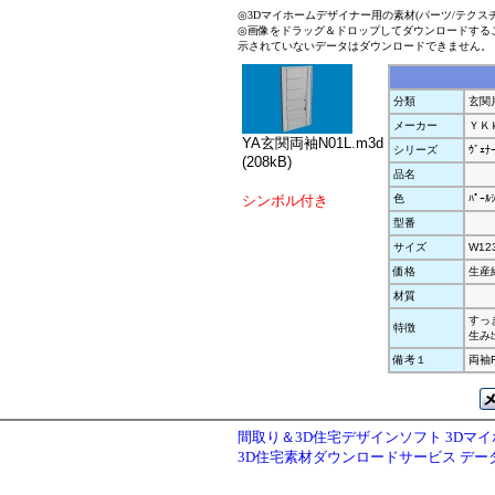
◎3Dマイホームデザイナー用の素材(パーツ/テクス
◎画像をドラッグ＆ドロップしてダウンロードする
示されていないデータはダウンロードできません。
分類
玄関
メーカー
ＹＫ
YA玄関両袖N01L.m3d
シリーズ
ｳﾞｪﾅ
(208kB)
品名
シンボル付き
色
ﾊﾟｰﾙ
型番
サイズ
W12
価格
生産
材質
すっき
特徴
生み
備考１
両袖F
間取り＆3D住宅デザインソフト 3Dマ
3D住宅素材ダウンロードサービス デ