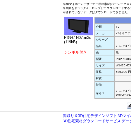
◎3Dマイホームデザイナー用の素材(パーツ/テクス
◎画像をドラッグ＆ドロップしてダウンロードする
示されていないデータはダウンロードできません。
分類
TV
メーカー
パイオニア
PIﾃﾚﾋﾞN07.m3d
シリーズ
(119kB)
品名
ﾌﾟﾗｽﾞﾏﾃﾚﾋ
シンボル付き
色
黒
型番
PDP-508H
サイズ
W1426×D3
価格
585,000 
材質
特徴
ﾌﾟﾗｽﾞﾏﾃﾚﾋ
備考１
PDK-TS
間取り＆3D住宅デザインソフト 3Dマ
3D住宅素材ダウンロードサービス デ