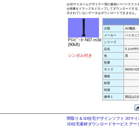
◎3Dマイホームデザイナー用の素材(パーツ/テクス
◎画像をドラッグ＆ドロップしてダウンロードする
示されていないデータはダウンロードできません。
分類
AV機器
メーカー
パイオニ
PIｽﾋﾟｰｶｰN07.m3d
シリーズ
(90kB)
品名
5.1chｻﾗｳﾝ
シンボル付き
色
黒
型番
サイズ
W260×D2
価格
材質
特徴
備考１
商品は2点1
間取り＆3D住宅デザインソフト 3Dマ
3D住宅素材ダウンロードサービス デ