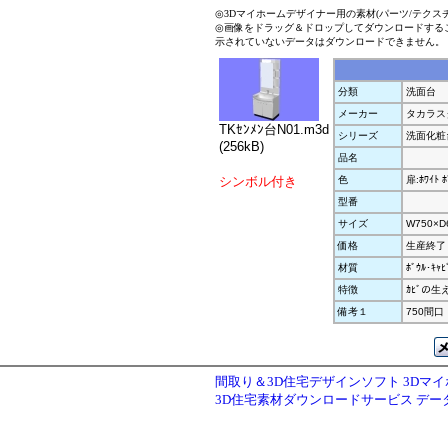
◎3Dマイホームデザイナー用の素材(パーツ/テクス
◎画像をドラッグ＆ドロップしてダウンロードする
示されていないデータはダウンロードできません。
分類
洗面台
メーカー
タカラス
TKｾﾝﾒﾝ台N01.m3d
シリーズ
洗面化粧台
(256kB)
品名
シンボル付き
色
扉:ﾎﾜｲﾄ ﾎ
型番
サイズ
W750×D
価格
生産終了
材質
ﾎﾞｳﾙ･ｷｬ
特徴
ｶﾋﾞの生
備考１
750間口
間取り＆3D住宅デザインソフト 3Dマ
3D住宅素材ダウンロードサービス デ