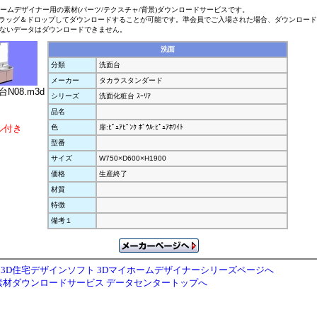
ホームデザイナー用の素材(パーツ/テクスチャ/背景)ダウンロードサービスです。
ラッグ＆ドロップしてダウンロードすることが可能です。準会員でご入場された場合、ダウンロー
ないデータはダウンロードできません。
洗面
分類
洗面台
メーカー
タカラスタンダード
ﾝ台N08.m3d
シリーズ
洗面化粧台 ｽｰﾘｱ
品名
ル付き
色
扉:ﾋﾟｭｱﾋﾟﾝｸ ﾎﾞｳﾙ:ﾋﾟｭｱﾎﾜｲﾄ
型番
サイズ
W750×D600×H1900
価格
生産終了
材質
特徴
備考１
3D住宅デザインソフト 3Dマイホームデザイナーシリーズページへ
素材ダウンロードサービス データセンタートップへ