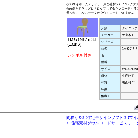
◎3Dマイホームデザイナー用の素材(パーツ/テクス
◎画像をドラッグ＆ドロップしてダウンロードする
示されていないデータはダウンロードできません。
分類
ダイニング
メーカー
天童木工
TMﾁｪｱN17.m3d
シリーズ
(131kB)
品名
ｽﾀｯｷﾝｸﾞﾁｪｱ
シンボル付き
色
型番
サイズ
W420×D50
価格
生産終了
材質
表面材:ﾌﾞﾅ
特徴
備考１
間取り＆3D住宅デザインソフト 3Dマ
3D住宅素材ダウンロードサービス デ