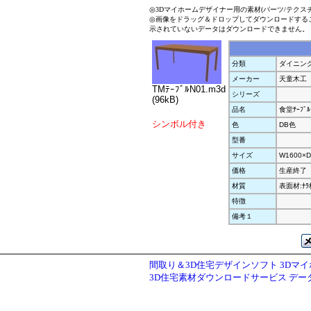
◎3Dマイホームデザイナー用の素材(パーツ/テクス
◎画像をドラッグ＆ドロップしてダウンロードする
示されていないデータはダウンロードできません。
分類
ダイニン
メーカー
天童木工
TMﾃｰﾌﾞﾙN01.m3d
シリーズ
(96kB)
品名
食堂ﾃｰﾌﾞﾙ
シンボル付き
色
DB色
型番
サイズ
W1600×D
価格
生産終了
材質
表面材:ﾅ
特徴
備考１
間取り＆3D住宅デザインソフト 3Dマ
3D住宅素材ダウンロードサービス デ