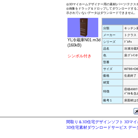
◎3Dマイホームデザイナー用の素材(パーツ/テクス
◎画像をドラッグ＆ドロップしてダウンロードする
示されていないデータはダウンロードできません。
分類
キッチン
メーカー
トクラス
YL冷蔵庫N01.m3d
シリーズ
ﾄﾞﾙﾁｪ
(160kB)
品名
冷凍冷蔵庫
シンボル付き
色
扉:ｸﾞﾚｲﾝﾀ
型番
サイズ
W786×D6
価格
生産終了
材質
容積498ﾘ
特徴
ﾊﾟﾈﾙを
備考１
扉面材は
間取り＆3D住宅デザインソフト 3Dマ
3D住宅素材ダウンロードサービス デ