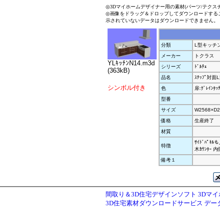
◎3Dマイホームデザイナー用の素材(パーツ/テクス
◎画像をドラッグ＆ドロップしてダウンロードする
示されていないデータはダウンロードできません。
分類
L型キッチ
メーカー
トクラス
YLｷｯﾁﾝN14.m3d
シリーズ
ﾄﾞﾙﾁｪ
(363kB)
品名
ｽﾃｯﾌﾟ対面L
シンボル付き
色
扉:ｸﾞﾚｲﾝﾀｯﾁ
型番
サイズ
W2568×D2
価格
生産終了
材質
ｻｲﾄﾞﾊﾟ
特徴
木ｶｳﾝﾀｰ 
備考１
間取り＆3D住宅デザインソフト 3Dマ
3D住宅素材ダウンロードサービス デ