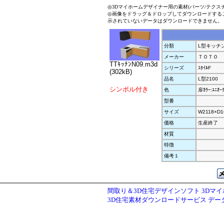
◎3Dマイホームデザイナー用の素材(パーツ/テクス
◎画像をドラッグ＆ドロップしてダウンロードする
示されていないデータはダウンロードできません。
分類
L型キッチ
メーカー
ＴＯＴＯ
TTｷｯﾁﾝN09.m3d
シリーズ
ｽﾀｲﾙF
(302kB)
品名
L型2100
シンボル付き
色
扉ｶﾗｰ:ﾕﾆｵｰ
型番
サイズ
W2118×D1
価格
生産終了
材質
特徴
備考１
間取り＆3D住宅デザインソフト 3Dマ
3D住宅素材ダウンロードサービス デ