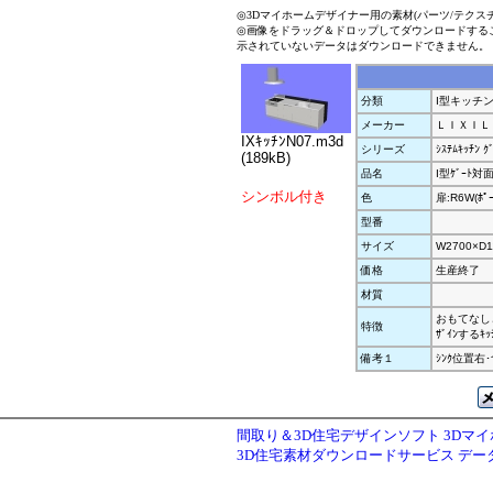
◎3Dマイホームデザイナー用の素材(パーツ/テクス
◎画像をドラッグ＆ドロップしてダウンロードする
示されていないデータはダウンロードできません。
分類
I型キッチ
メーカー
ＬＩＸＩＬ
IXｷｯﾁﾝN07.m3d
シリーズ
ｼｽﾃﾑｷｯﾁﾝ ｸ
(189kB)
品名
I型ｹﾞｰﾄ対面
シンボル付き
色
扉:R6W(ﾎﾟｰ
型番
サイズ
W2700×D1
価格
生産終了
材質
おもてなしと
特徴
ｻﾞｲﾝするｷｯ
備考１
ｼﾝｸ位置右
間取り＆3D住宅デザインソフト 3Dマ
3D住宅素材ダウンロードサービス デ