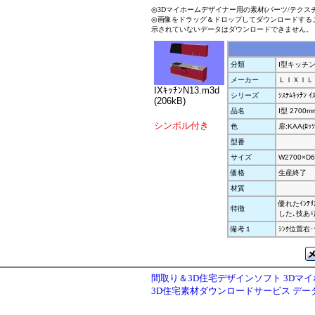
◎3Dマイホームデザイナー用の素材(パーツ/テクス
◎画像をドラッグ＆ドロップしてダウンロードする
示されていないデータはダウンロードできません。
分類
I型キッチ
メーカー
ＬＩＸＩＬ
IXｷｯﾁﾝN13.m3d
シリーズ
ｼｽﾃﾑｷｯﾁﾝ ｲ
(206kB)
品名
I型 2700m
シンボル付き
色
扉:KAA(ﾛｯｿ
型番
サイズ
W2700×D6
価格
生産終了
材質
優れたｲﾝ
特徴
した､技あり
備考１
ｼﾝｸ位置右
間取り＆3D住宅デザインソフト 3Dマ
3D住宅素材ダウンロードサービス デ