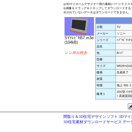
◎3Dマイホームデザイナー用の素材(パーツ/テクス
◎画像をドラッグ＆ドロップしてダウンロードする
示されていないデータはダウンロードできません。
分類
TV
メーカー
ソニー
SYﾃﾚﾋﾞN57.m3d
シリーズ
<ﾌﾞﾗﾋﾞｱ>F
(104kB)
品名
シンボル付き
色
ｵﾚﾝｼﾞ
型番
サイズ
W529×D16
価格
生産終了
材質
特徴
地上･BS･11
20V型 ｲﾝﾃ
備考１
ﾝ 高画質回路
間取り＆3D住宅デザインソフト 3Dマ
3D住宅素材ダウンロードサービス デ