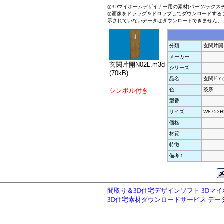
◎3Dマイホームデザイナー用の素材(パーツ/テクス
◎画像をドラッグ＆ドロップしてダウンロードする
示されていないデータはダウンロードできません。
分類
玄関片開
メーカー
玄関片開N02L.m3d
シリーズ
(70kB)
品名
玄関ﾄﾞｱ 
シンボル付き
色
茶系
型番
サイズ
W875×H
価格
材質
特徴
備考１
間取り＆3D住宅デザインソフト 3Dマ
3D住宅素材ダウンロードサービス デ