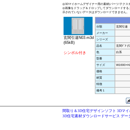
◎3Dマイホームデザイナー用の素材(パーツ/テクス
◎画像をドラッグ＆ドロップしてダウンロードする
示されていないデータはダウンロードできません。
分類
玄関引違
メーカー
玄関引違N03.m3d
シリーズ
(65kB)
品名
玄関ﾄﾞｱ (
シンボル付き
色
白系
型番
サイズ
W1690×H
価格
材質
特徴
備考１
間取り＆3D住宅デザインソフト 3Dマ
3D住宅素材ダウンロードサービス デ