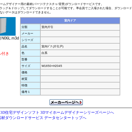
ホームデザイナー用の素材(パーツ/テクスチャ/背景)ダウンロードサービスです。
ラッグ＆ドロップしてダウンロードすることが可能です。準会員でご入場された場合、ダウンロー
ないデータはダウンロードできません。
室内ドア
分類
室内片引
メーカー
06L.m3d
シリーズ
品名
室内ﾄﾞｱ (片引戸)
ル付き
色
白系
型番
サイズ
W1650×H2045
価格
材質
特徴
備考１
3D住宅デザインソフト 3Dマイホームデザイナーシリーズページへ
素材ダウンロードサービス データセンタートップへ