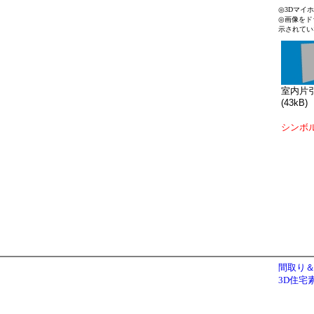
◎3Dマイ
◎画像をド
示されてい
室内片引N
(43kB)
シンボ
間取り＆
3D住宅