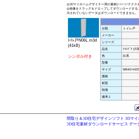
◎3Dマイホームデザイナー用の素材(パーツ/テクス
◎画像をドラッグ＆ドロップしてダウンロードする
示されていないデータはダウンロードできません。
分類
トイレ戸
メーカー
ﾄｲﾚ戸N06L.m3d
シリーズ
(41kB)
品名
ﾄｲﾚﾄﾞｱ (片
シンボル付き
色
白系
型番
サイズ
W640×H20
価格
材質
特徴
備考１
間取り＆3D住宅デザインソフト 3Dマ
3D住宅素材ダウンロードサービス デ