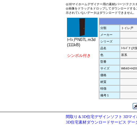
◎3Dマイホームデザイナー用の素材(パーツ/テクス
◎画像をドラッグ＆ドロップしてダウンロードする
示されていないデータはダウンロードできません。
分類
トイレ戸
メーカー
ﾄｲﾚ戸N07L.m3d
シリーズ
(111kB)
品名
ﾄｲﾚﾄﾞｱ (片
シンボル付き
色
茶系
型番
サイズ
W640×H20
価格
材質
特徴
備考１
間取り＆3D住宅デザインソフト 3Dマ
3D住宅素材ダウンロードサービス デ