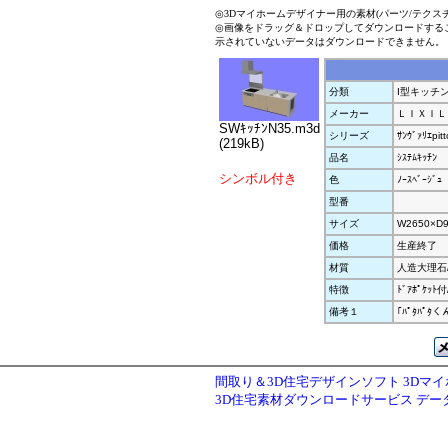
◎3Dマイホームデザイナー用の素材(パーツ/テクス
◎画像をドラッグ＆ドロップしてダウンロードする
示されていないデータはダウンロードできません。
分類
I型キッチ
メーカー
ＬＩＸＩＬ
SWｷｯﾁﾝN35.m3d
シリーズ
ｻﾝｳﾞｧﾘｴpitt
(219kB)
品名
ｼｽﾃﾑｷｯﾁﾝ
シンボル付き
色
ﾉｰｽﾍﾞｰｼﾞｭ
型番
サイズ
W2650×D9
価格
生産終了
材質
人造大理石/ｼ
特徴
ﾄﾞｱﾎﾟｹｯ
備考１
｢ﾊﾟﾀﾊﾟ
間取り＆3D住宅デザインソフト 3Dマ
3D住宅素材ダウンロードサービス デ