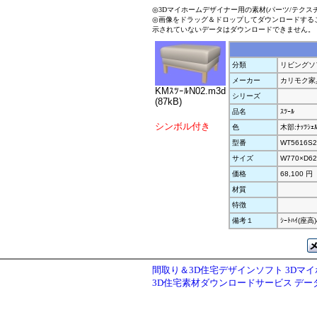
◎3Dマイホームデザイナー用の素材(パーツ/テクス
◎画像をドラッグ＆ドロップしてダウンロードする
示されていないデータはダウンロードできません。
分類
リビングソ
メーカー
カリモク家
KMｽﾂｰﾙN02.m3d
シリーズ
(87kB)
品名
ｽﾂｰﾙ
シンボル付き
色
木部:ﾅｯﾂｼｪ
型番
WT5616S2
サイズ
W770×D62
価格
68,100 円
材質
特徴
備考１
ｼｰﾄﾊｲ(座高)
間取り＆3D住宅デザインソフト 3Dマ
3D住宅素材ダウンロードサービス デ