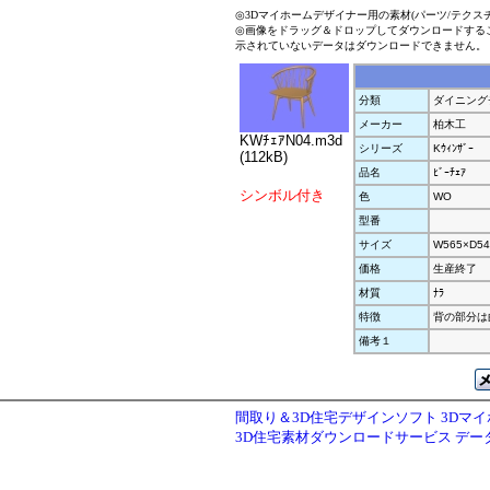
◎3Dマイホームデザイナー用の素材(パーツ/テクス
◎画像をドラッグ＆ドロップしてダウンロードする
示されていないデータはダウンロードできません。
分類
ダイニング
メーカー
柏木工
KWﾁｪｱN04.m3d
シリーズ
Kｳｨﾝｻﾞｰ
(112kB)
品名
ﾋﾞｰﾁｪｱ
シンボル付き
色
WO
型番
サイズ
W565×D54
価格
生産終了
材質
ﾅﾗ
特徴
背の部分は
備考１
間取り＆3D住宅デザインソフト 3Dマ
3D住宅素材ダウンロードサービス デ