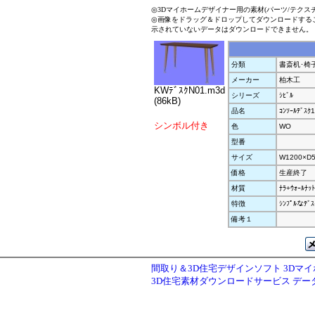
◎3Dマイホームデザイナー用の素材(パーツ/テクス
◎画像をドラッグ＆ドロップしてダウンロードする
示されていないデータはダウンロードできません。
分類
書斎机･椅
メーカー
柏木工
KWﾃﾞｽｸN01.m3d
シリーズ
ｼﾋﾞﾙ
(86kB)
品名
ｺﾝｿｰﾙﾃﾞｽｸ
シンボル付き
色
WO
型番
サイズ
W1200×D5
価格
生産終了
材質
ﾅﾗ+ｳｫｰﾙﾅｯﾄ
特徴
ｼﾝﾌﾟﾙなﾃ
備考１
間取り＆3D住宅デザインソフト 3Dマ
3D住宅素材ダウンロードサービス デ