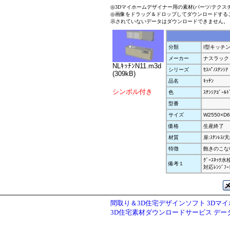
◎3Dマイホームデザイナー用の素材(パーツ/テクス
◎画像をドラッグ＆ドロップしてダウンロードする
示されていないデータはダウンロードできません。
分類
I型キッチ
メーカー
ナスラック
NLｷｯﾁﾝN11.m3d
シリーズ
ｾｽﾊﾟ/ｽﾃﾝｼｱ
(309kB)
品名
ｷｯﾁﾝ
シンボル付き
色
ｽﾃﾝｼｱｺﾞｰﾙﾄ
型番
サイズ
W2550×D6
価格
生産終了
材質
扉:ｽﾃﾝﾚｽ/天
特徴
飽きのこない
ｸﾞｰｽﾈｯｸ水栓 
備考１
対応ﾚﾝｼﾞﾌｰ
間取り＆3D住宅デザインソフト 3Dマ
3D住宅素材ダウンロードサービス デ