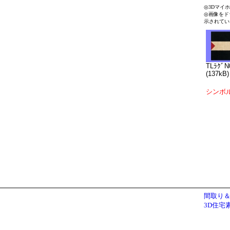
◎3Dマイ
◎画像をド
示されてい
TLﾗｸﾞN
(137kB)
シンボ
間取り＆
3D住宅