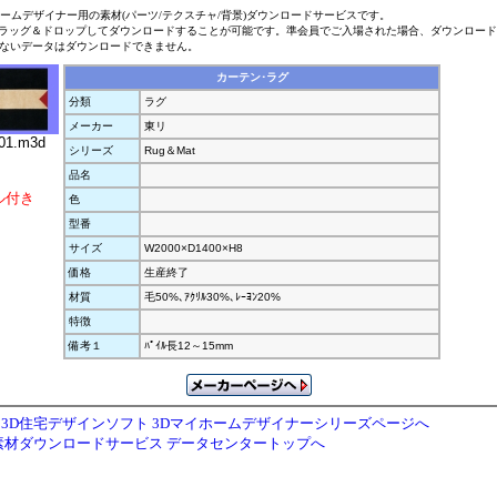
ホームデザイナー用の素材(パーツ/テクスチャ/背景)ダウンロードサービスです。
ラッグ＆ドロップしてダウンロードすることが可能です。準会員でご入場された場合、ダウンロー
ないデータはダウンロードできません。
カーテン･ラグ
分類
ラグ
メーカー
東リ
01.m3d
シリーズ
Rug＆Mat
品名
ル付き
色
型番
サイズ
W2000×D1400×H8
価格
生産終了
材質
毛50%､ｱｸﾘﾙ30%､ﾚｰﾖﾝ20%
特徴
備考１
ﾊﾟｲﾙ長12～15mm
3D住宅デザインソフト 3Dマイホームデザイナーシリーズページへ
素材ダウンロードサービス データセンタートップへ