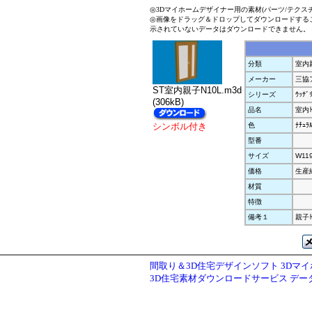
◎3Dマイホームデザイナー用の素材(パーツ/テクス
◎画像をドラッグ＆ドロップしてダウンロードする
示されていないデータはダウンロードできません。
分類
室内
メーカー
三協
ST室内親子N10L.m3d
シリーズ
ｳｯﾃﾞ
(306kB)
品名
室内ﾄ
シンボル付き
色
ﾅﾁｭﾗ
型番
サイズ
W11
価格
生産
材質
特徴
備考１
親子ﾄﾞ
間取り＆3D住宅デザインソフト 3Dマ
3D住宅素材ダウンロードサービス デ