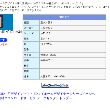
ホームデザイナー用の素材(パーツ/テクスチャ/背景)ダウンロードサービスです。
ラッグ＆ドロップしてダウンロードすることが可能です。準会員でご入場された場合、ダウンロー
ないデータはダウンロードできません。
室内ドア
分類
室内片開き
メーカー
三協アルミ
開N017L.m3d
シリーズ
ｳｯﾃﾞﾘｱiS
品名
室内ﾄﾞｱ
ル付き
色
ﾓﾗｰﾄﾏﾎｶﾞﾆｰ
型番
サイズ
W780×H2039
価格
生産終了
材質
特徴
備考１
片開きﾄﾞｱ ﾉﾝｹｰｼﾝｸﾞ枠
3D住宅デザインソフト 3Dマイホームデザイナーシリーズページへ
素材ダウンロードサービス データセンタートップへ