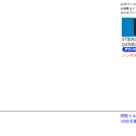
◎3Dマイ
◎画像をド
示されてい
ST室内片
(147kB)
シンボ
間取り＆
3D住宅