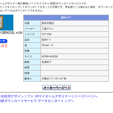
ホームデザイナー用の素材(パーツ/テクスチャ/背景)ダウンロードサービスです。
ラッグ＆ドロップしてダウンロードすることが可能です。準会員でご入場された場合、ダウンロー
ないデータはダウンロードできません。
室内ドア
分類
室内片開き
メーカー
三協アルミ
開N033L.m3d
シリーズ
ｳｯﾃﾞﾘｱiS
品名
室内ﾄﾞｱ
ル付き
色
ﾅﾁｭﾗﾙﾊﾞｰﾁ
型番
サイズ
W780×H2039
価格
生産終了
材質
特徴
備考１
片開きﾄﾞｱ ﾉﾝｹｰｼﾝｸﾞ枠
3D住宅デザインソフト 3Dマイホームデザイナーシリーズページへ
素材ダウンロードサービス データセンタートップへ