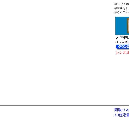
◎3Dマイ
◎画像をド
示されてい
ST室内片
(155kB)
シンボ
間取り＆
3D住宅