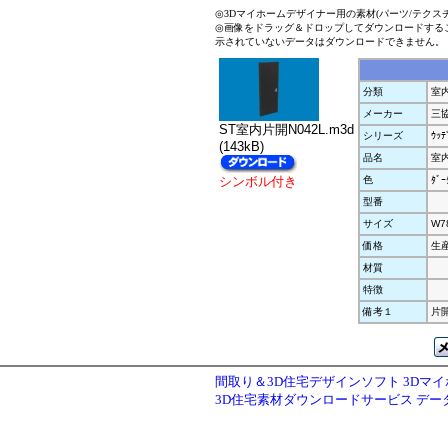
◎3Dマイホームデザイナー用の素材(パーツ/テクス
◎画像をドラッグ＆ドロップしてダウンロードする
示されていないデータはダウンロードできません。
分類
室
メーカー
三
ST室内片開N042L.m3d
シリーズ
ｳｯﾃ
(143kB)
品名
室内
シンボル付き
色
ﾀﾞｰ
型番
サイズ
W7
価格
生
材質
特徴
備考１
片開
間取り＆3D住宅デザインソフト 3Dマ
3D住宅素材ダウンロードサービス デ