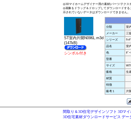
◎3Dマイホームデザイナー用の素材(パーツ/テクス
◎画像をドラッグ＆ドロップしてダウンロードする
示されていないデータはダウンロードできません。
分類
室
メーカー
三
ST室内片開N096L.m3d
シリーズ
ｳｯﾃ
(147kB)
品名
室内
シンボル付き
色
ﾀﾞｰ
型番
サイズ
W7
価格
生
材質
特徴
備考１
片開
間取り＆3D住宅デザインソフト 3Dマ
3D住宅素材ダウンロードサービス デ