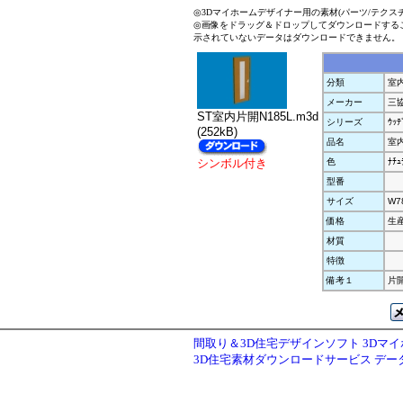
◎3Dマイホームデザイナー用の素材(パーツ/テクス
◎画像をドラッグ＆ドロップしてダウンロードする
示されていないデータはダウンロードできません。
分類
室
メーカー
三
ST室内片開N185L.m3d
シリーズ
ｳｯﾃ
(252kB)
品名
室内
シンボル付き
色
ﾅﾁｭ
型番
サイズ
W7
価格
生
材質
特徴
備考１
片開
間取り＆3D住宅デザインソフト 3Dマ
3D住宅素材ダウンロードサービス デ