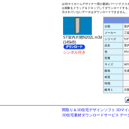
◎3Dマイホームデザイナー用の素材(パーツ/テクス
◎画像をドラッグ＆ドロップしてダウンロードする
示されていないデータはダウンロードできません。
分類
室
メーカー
三
ST室内片開N202L.m3d
シリーズ
ｳｯﾃ
(145kB)
品名
室内
シンボル付き
色
ﾅﾁｭ
型番
サイズ
W7
価格
生
材質
特徴
備考１
片開
間取り＆3D住宅デザインソフト 3Dマ
3D住宅素材ダウンロードサービス デ