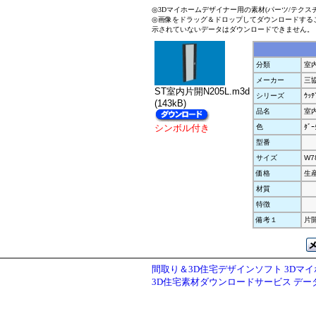
◎3Dマイホームデザイナー用の素材(パーツ/テクス
◎画像をドラッグ＆ドロップしてダウンロードする
示されていないデータはダウンロードできません。
分類
室
メーカー
三
ST室内片開N205L.m3d
シリーズ
ｳｯﾃ
(143kB)
品名
室内
シンボル付き
色
ﾀﾞｰ
型番
サイズ
W7
価格
生
材質
特徴
備考１
片開
間取り＆3D住宅デザインソフト 3Dマ
3D住宅素材ダウンロードサービス デ