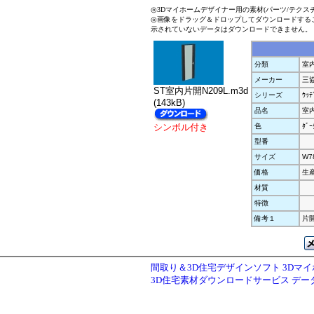
◎3Dマイホームデザイナー用の素材(パーツ/テクス
◎画像をドラッグ＆ドロップしてダウンロードする
示されていないデータはダウンロードできません。
分類
室
メーカー
三
ST室内片開N209L.m3d
シリーズ
ｳｯﾃ
(143kB)
品名
室内
シンボル付き
色
ﾀﾞｰ
型番
サイズ
W7
価格
生
材質
特徴
備考１
片開
間取り＆3D住宅デザインソフト 3Dマ
3D住宅素材ダウンロードサービス デ