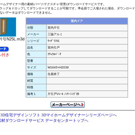
ホームデザイナー用の素材(パーツ/テクスチャ/背景)ダウンロードサービスです。
ラッグ＆ドロップしてダウンロードすることが可能です。準会員でご入場された場合、ダウンロー
ないデータはダウンロードできません。
室内ドア
分類
室内片引
メーカー
三協アルミ
引N25L.m3d
シリーズ
ｳｯﾃﾞﾘｱiS
品名
室内引戸
ル付き
色
ﾅﾁｭﾗﾙﾊﾞｰﾁ
型番
サイズ
W1645×H2039
価格
生産終了
材質
特徴
備考１
片引戸Vﾚｰﾙ ﾉﾝｹｰｼﾝｸﾞ枠
3D住宅デザインソフト 3Dマイホームデザイナーシリーズページへ
素材ダウンロードサービス データセンタートップへ