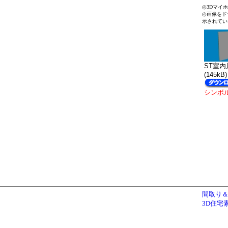
◎3Dマイ
◎画像をド
示されてい
ST室内片
(145kB)
シンボ
間取り＆
3D住宅