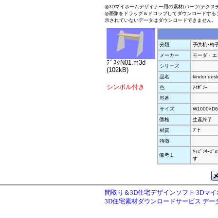
◎3Dマイホームデザイナー用の素材(パーツ/テクス
◎画像をドラッグ＆ドロップしてダウンロードする
示されていないデータはダウンロードできません。
分類
子供机･椅
メーカー
モーダ・エ
ﾃﾞｽｸN01.m3d
シリーズ
(102kB)
品名
kinder des
シンボル付き
色
ｱｲﾎﾞﾘｰ
型番
サイズ
W1000×D6
価格
生産終了
材質
ﾌﾞﾅ
特徴
ｷｯｽﾞｼﾘ
備考１
す
間取り＆3D住宅デザインソフト 3Dマ
3D住宅素材ダウンロードサービス デ