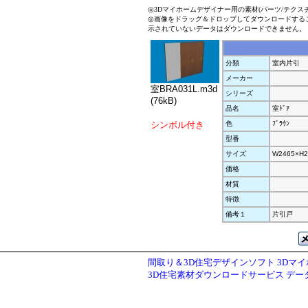
◎3Dマイホームデザイナー用の素材(パーツ/テクス
◎画像をドラッグ＆ドロップしてダウンロードする
示されていないデータはダウンロードできません。
分類
室内片引
メーカー
室BRA031L.m3d
シリーズ
(76kB)
品名
室ﾄﾞｱ
シンボル付き
色
ﾌﾞﾗｳﾝ
型番
サイズ
W2465×H2
価格
材質
特徴
備考１
片引戸
間取り＆3D住宅デザインソフト 3Dマ
3D住宅素材ダウンロードサービス デ